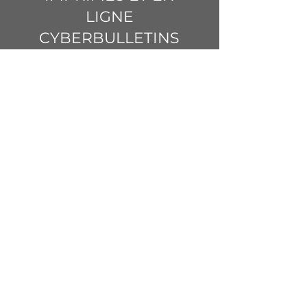
LIGNE
CYBERBULLETINS
RÉDACTION PAR
PRÊTE-PLUME
CALENDRIERS DE
RÉDACTION
COMMUNIQUÉS
DE PRESSE
Le saviez-vous?