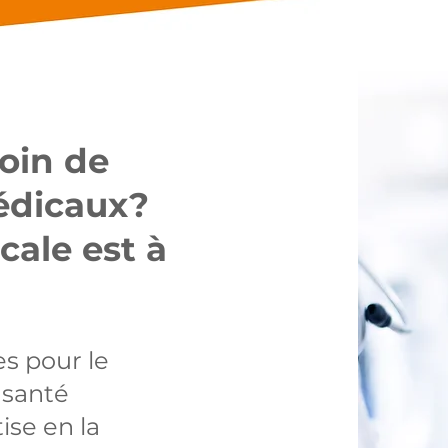
oin de
édicaux?
cale est à
es pour le
 santé
ise en la