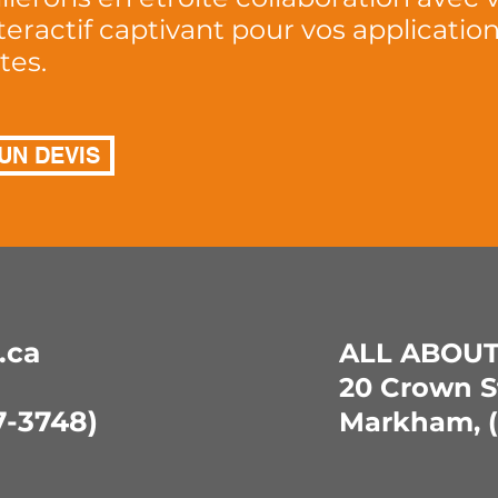
eractif captivant pour vos applicati
tes.
UN DEVIS
.ca
ALL ABOU
20 Crown St
-3748)
Markham, (