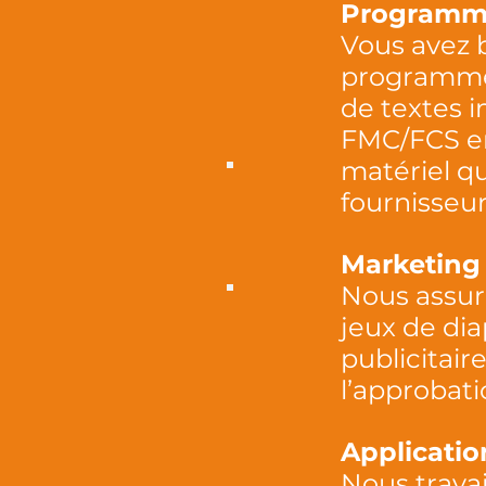
Programm
Vous avez 
programmes
de textes 
FMC/FCS en 
matériel q
fournisseur
Marketing
Nous assur
jeux de di
publicitair
l’approbat
Applicatio
Nous travai