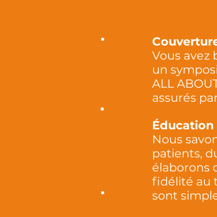
Couvertur
Vous avez 
un symposi
ALL ABOUT 
assurés par
Éducation 
Nous savon
patients, d
élaborons 
fidélité au
sont simpl