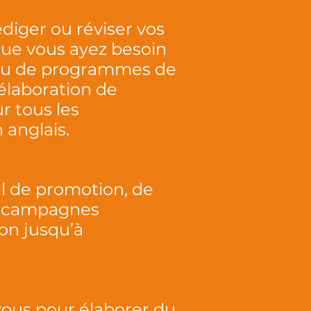
diger ou réviser vos
ue vous ayez besoin
 ou de programmes de
élaboration de
r tous les
 anglais.
l de promotion, de
de campagnes
ion jusqu’à
 vous pour élaborer du