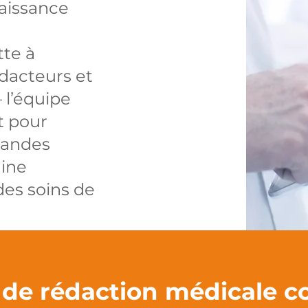
aissance
tte à
dacteurs et
 l’équipe
t pour
randes
ine
es soins de
 de rédaction médicale 